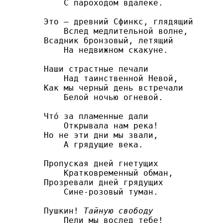
    С пароходом вдалеке.

Это — древний Сфинкс, глядящий

    Вслед медлительной волне,

Всадник бронзовый, летящий

    На недвижном скакуне.

Наши страстные печали

    Над таинственной Невой,

Как мы черный день встречали

    Белой ночью огневой.

Что́ за пламенные дали

    Открывала нам река!

Но не эти дни мы звали,

    А грядущие века.

Пропуская дней гнетущих

    Кратковременный обман,

Прозревали дней грядущих

    Сине-розовый туман.

Пушкин! 
Тайную свободу
    Пели мы вослед тебе!
